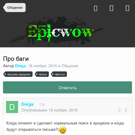
Общение
Про баги
Автор
Diega
,
18 ноября, 2016
в
Общение
письма аукцион
поиск
квесты
Ответить
Diega
0
Опубликовано
18 ноября, 2016
Когда починят и сделают нормальным поиск в аукционе и когда
будут открываться письма?(