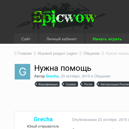
Сайт
Личный кабинет
Начать играть
Главная
Игровой раздел Legion
Общение
Нужна помо
Нужна помощь
Автор
Grecha
,
23 октября, 2015
в
Общение
Верификация
Сервер
Логин
Авторизация Реалм
Grecha
Опубликовано
23 октября, 2015
Юный открыватель