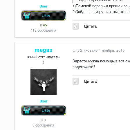
1)Поменяй пароль и пришли зано
User
2)Зайдёшь в игру, как только п
45
Цитата
413 сообщения
megas
Опубликовано
4 ноября, 2015
Юный открыватель
Здрасте нужна помощь,я вот ска
подскажите?
Цитата
User
0
3 сообщения