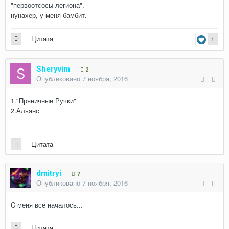
"первоотсосы легиона".
нунахер, у меня бамбит.
Цитата
1
Sheryvim
2
Опубликовано
7 ноября, 2016
1."Пряничные Ручки"
2.Альянс
Цитата
dmitryi
7
Опубликовано
7 ноября, 2016
C меня всё началось...
Цитата