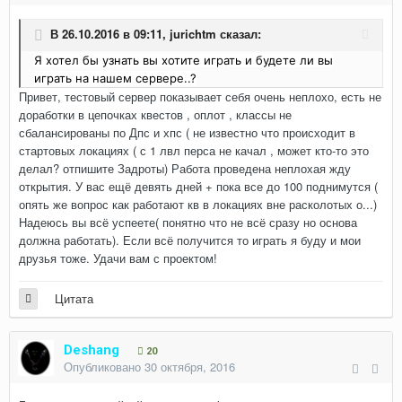
В 26.10.2016 в 09:11,
jurichtm
сказал:
Я хотел бы узнать вы хотите играть и будете ли вы
играть на нашем сервере..?
Привет, тестовый сервер показывает себя очень неплохо, есть не
доработки в цепочках квестов , оплот , классы не
сбалансированы по Дпс и хпс ( не известно что происходит в
стартовых локациях ( с 1 лвл перса не качал , может кто-то это
делал? отпишите Задроты) Работа проведена неплохая жду
открытия. У вас ещё девять дней + пока все до 100 поднимутся (
опять же вопрос как работают кв в локациях вне расколотых о...)
Надеюсь вы всё успеете( понятно что не всё сразу но основа
должна работать). Если всё получится то играть я буду и мои
друзья тоже. Удачи вам с проектом!
Цитата
Deshang
20
Опубликовано
30 октября, 2016