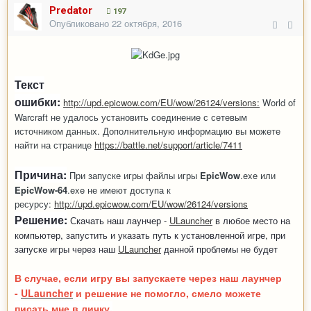
Predator
197
Опубликовано
22 октября, 2016
Текст
ошибки:
http://upd.epicwow.com/EU/wow/26124/versions:
World of
Warcraft не удалось установить соединение с сетевым
источником данных. Дополнительную информацию вы можете
найти на странице
https://battle.net/support/article/7411
Причина:
При запуске игры файлы игры
EpicWow
.exe или
EpicWow-64
.exe не имеют доступа к
ресурсу:
http://upd.epicwow.com/EU/wow/26124/versions
Решение:
Скачать наш лаунчер -
ULauncher
в любое место на
компьютер, запустить и указать путь к установленной игре, при
запуске игры через наш
ULauncher
данной проблемы не будет
В случае, если игру вы запускаете через наш лаунчер
-
ULauncher
и решение не помогло, смело можете
писать мне в
личку
.