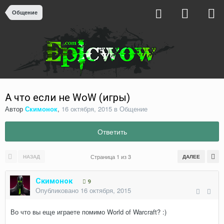
Общение
А что если не WoW (игры)
Автор
Скимонок
,
16 октября, 2015
в
Общение
Ответить
Страница 1 из 3
НАЗАД
ДАЛЕЕ
Скимонок
9
Опубликовано
16 октября, 2015
Во что вы еще играете помимо World of Warcraft? :)