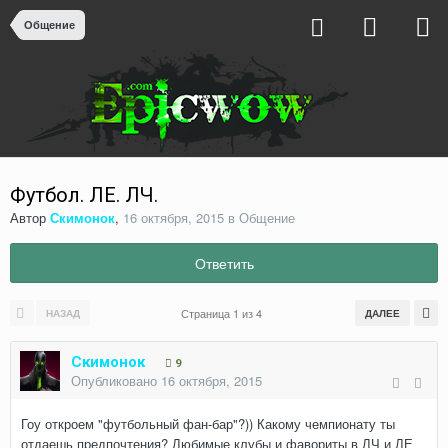
Общение
Футбол. ЛЕ. ЛЧ.
Автор
Скимонок
,
16 октября, 2015
в
Общение
Ответить
Страница 1 из 4
НАЗАД
ДАЛЕЕ
Скимонок
9
Опубликовано
16 октября, 2015
Гоу откроем "футбольный фан-бар"?)) Какому чемпионату ты
отдаешь предпочтения? Любимые клубы и фавориты в ЛЧ и ЛЕ