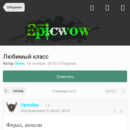
Общение
Любимый класс
Автор
Onen
,
16 октября, 2015
в
Общение
Ответить
Страница 2 из 2
НАЗАД
ДАЛЕЕ
Ophidian
0
Опубликовано
5 июля, 2016
Ферал, анхоли