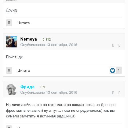
Друид
Цитата
Nemeya
112
Опубликовано
13 сентября, 2016
Прист, дк.
Цитата
1
Фрида
1
Опубликовано
13 сентября, 2016
На личе любила шп) на кате мага) на пандах лока) на Дреноре
фрос маг впечатлил) ну а тут... пока не определилась) как вы
сумели заметить я истинная рддшница)