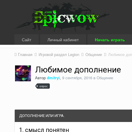
Сайт
Личный кабинет
Начать играть
Главная
Игровой раздел Legion
Общение
Любимое доп
Любимое дополнение
Автор
dmitryi
,
9 сентября, 2016
в
Общение
опрос
ДОПОЛНЕНИЕ ИЛИ ИГРА.
1. смысл понятен