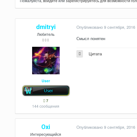
Пожалуйста,
войдите
или
зарегистрируйтесь
для возможности гол
dmitryi
Опубликовано
9 сентября, 2016
Любитель
Смысл понятен
Цитата
User
7
144 сообщения
Oxi
Опубликовано
9 сентября, 2016
Интересующийся