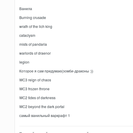
Ванила
Burning crusade
wrath of the lich king
cataclysm
mists of pandaria
warlords of draenor
legion
Которое я сам придумаю(зомби-драконы :))
WC3 reign of chaos
WC3 frozen throne
WC2 tides of darkness
WC2 beyond the dark portal
самый ванильный варкрафт 1