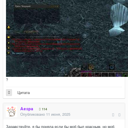
?
Цитата
Aespa
114
Опубликовано
11 июня, 2025
Здравствуйте, я бы поняла если бы моб был красным, но моб