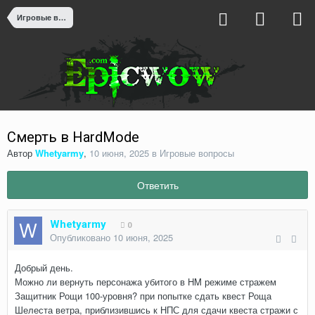
Игровые вопросы
Смерть в HardMode
Автор
Whetyarmy
,
10 июня, 2025
в
Игровые вопросы
Ответить
Whetyarmy
0
Опубликовано
10 июня, 2025
Добрый день.
Можно ли вернуть персонажа убитого в HM режиме стражем
Защитник Рощи 100-уровня? при попытке сдать квест Роща
Шелеста ветра, приблизившись к НПС для сдачи квеста стражи с