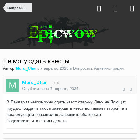
Вопросы к Администрации
Не могу сдать квесты
Автор
Muru_Chan
,
7 апреля, 2025
в
Вопросы к Администрации
Muru_Chan
0
Опубликовано
7 апреля, 2025
В Пандарии невозможно сдать квест старику Ляну на Поющих
прудах. Когда пытаюсь завершить квест всплывает второй, а в
последующем невозможно завершить оба квеста
Подскажите, что с этим делать