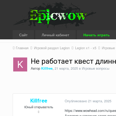
Сайт
Личный кабинет
Начать играть
Главная
Игровой раздел Legion
Legion x1 - x5
Игровые
Не работает квест длинн
Автор
Killfree
,
21 марта, 2025
в
Игровые вопросы
Killfree
Опубликовано
21 марта, 2025
Юный открыватель
https://www.wowhead.com/
Аллерия и стражник стоят поср