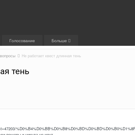
Голосование
Больше
 вопросы
Не работает квест длинная тень
ая тень
ru/quest=47203/%D0%B4%D0%BB%D0%B8%D0%BD%D0%BD%D0%B0%D1
еди пещеры и никуда не идут.