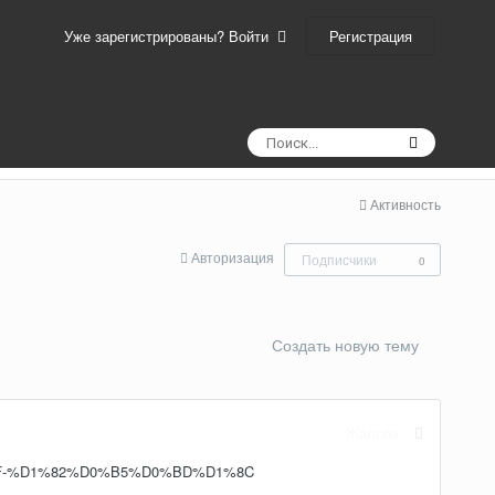
Регистрация
Уже зарегистрированы? Войти
Активность
Авторизация
Подписчики
0
Создать новую тему
Жалоба
%8F-%D1%82%D0%B5%D0%BD%D1%8C