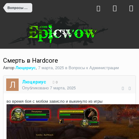
Вопросы к Администрации
Смерть в Hardcore
Автор
Люцериус
,
7 марта, 2025
в
Вопросы к Администрации
Люцериус
0
Опубликовано
7 марта, 2025
во время боя с мобом зависло и выкинуло из игры