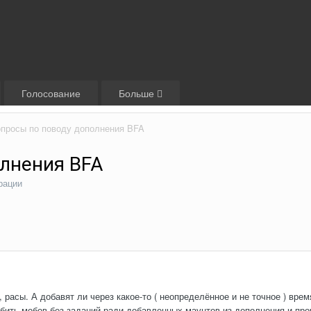
Голосование
Больше
просы по поводу дополнения BFA
лнения BFA
рации
 расы. А добавят ли через какое-то ( неопределённое и не точное ) вр
обить мобов без заданий ради добавленных маунтов из дополнения и про