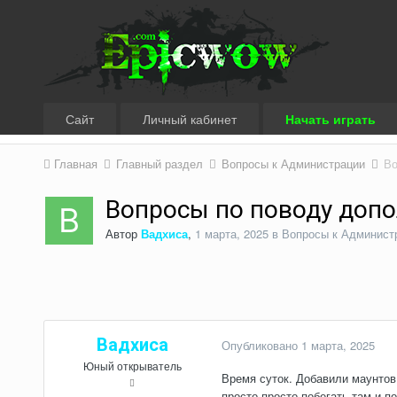
Сайт
Личный кабинет
Начать играть
Главная
Главный раздел
Вопросы к Администрации
Во
Вопросы по поводу допо
Автор
Вадхиса
,
1 марта, 2025
в
Вопросы к Админист
Вадхиса
Опубликовано
1 марта, 2025
Юный открыватель
Время суток. Добавили маунтов,
просто просто побегать там и п