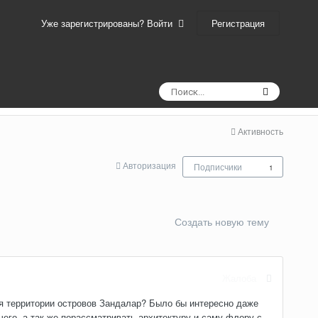
Регистрация
Уже зарегистрированы? Войти
Активность
Авторизация
Подписчики
1
Создать новую тему
Жалоба
емя территории островов Зандалар? Было бы интересно даже
чего, а так же порассматривать архитектуру и саму флору с