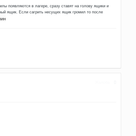
илы появляются в лагере, сразу ставят на голову ящики и
нный ящик. Если сагрить несущих ящик громил то после
рин
Жалоба