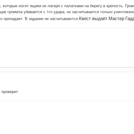
 которые носят ящики из лагеря с палатками на берегу в крепость. Гром
щик громила убивается с 1го удара, но засчитывается только уничтоже
Квест выдаёт
Мастер Гад
о пропадает. В задание не засчитываются.
4
, проверит