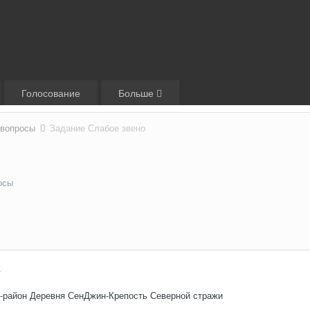
Голосование
Больше
 вопросы
Задание Слабое звено
осы
4
р-район Деревня СенДжин-Крепость Северной стражи