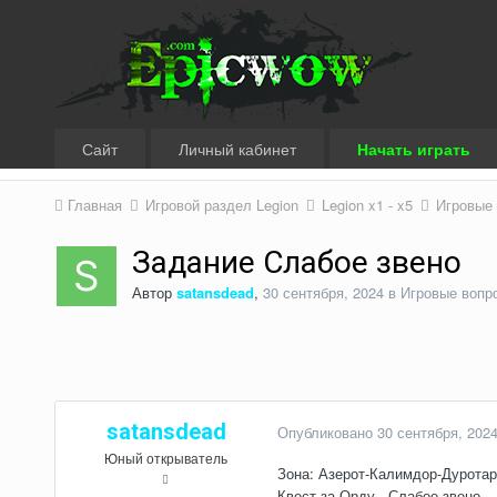
Сайт
Личный кабинет
Начать играть
Главная
Игровой раздел Legion
Legion x1 - x5
Игровые
Задание Слабое звено
Автор
satansdead
,
30 сентября, 2024
в
Игровые вопр
satansdead
Опубликовано
30 сентября, 202
Юный открыватель
Зона: Азерот-Калимдор-Дурота
Квест за Орду - Слабое звено