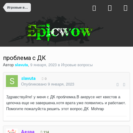
Игровые вопросы
проблема с ДК
Автор
slavuta
,
9 января, 2023
в
Игровые вопросы
slavuta
0
Опубликовано
9 января, 2023
Здравствуйте! у меня с ДК проблемка.В акерусе нет квестов а
цепочка еще не завершена.хотя врата уже появились и работают.
Помогите пожалуйста решить этот вопрос.ДК Mohrap
Aespa
114