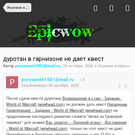
Игровые вопросы
дуротан в гарнизоне не дает квест
Автор
porosenok1501@mail.ru
,
29 октября, 2022
в
Игровые вопросы
porosenok1501@mail.ru
0
Опубликовано
29 октября, 2022
После сдачи квеста дуротану
Возвращение в стаю - Задание -
World of Warcraft (wowhead.com)
он должен дать квест
Нападение
Громоборцев! - Задание - World of Warcraft (wowhead.com)
на
продолжение последнего развития сюжета "битва за Громовой
перевал" для ачивки
Вас охватит... Ледяной огонь! - Достижение
- World of Warcraft (wowhead.com)
. только он этот квест не дает.
Попробовала в Даларане сбросить гарнизон у нпс О.Ши и