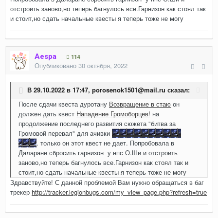
отстроить заново,но теперь багнулось все.Гарнизон как стоял так
и стоит,но сдать начальные квесты я теперь тоже не могу
Aespa
114
Опубликовано
30 октября, 2022
В 29.10.2022 в 17:47,
porosenok1501@mail.ru
сказал:
После сдачи квеста дуротану
Возвращение в стаю
он
должен дать квест
Нападение Громоборцев!
на
продолжение последнего развития сюжета "битва за
Громовой перевал" для ачивки
Вас охватит... Ледяной
огонь!
. только он этот квест не дает. Попробовала в
Даларане сбросить гарнизон у нпс О.Ши и отстроить
заново,но теперь багнулось все.Гарнизон как стоял так и
стоит,но сдать начальные квесты я теперь тоже не могу
Здравствуйте! С данной проблемой Вам нужно обращаться в баг
трекер
http://tracker.legionbugs.com/my_view_page.php?refresh=true