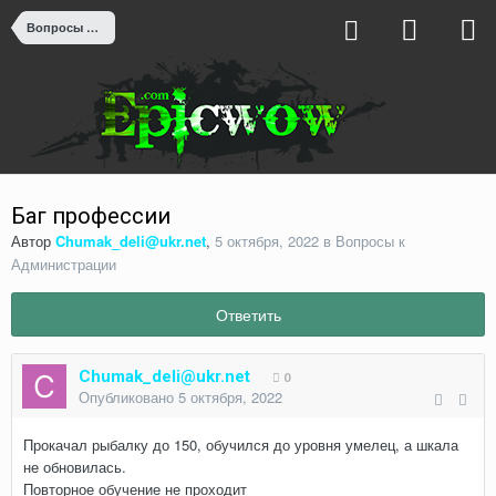
Вопросы к Администрации
Баг профессии
Автор
Chumak_deli@ukr.net
,
5 октября, 2022
в
Вопросы к
Администрации
Ответить
Chumak_deli@ukr.net
0
Опубликовано
5 октября, 2022
Прокачал рыбалку до 150, обучился до уровня умелец, а шкала
не обновилась.
Повторное обучение не проходит