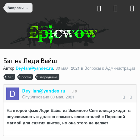
Вопросы к Администрации
Баг на Леди Вайш
Автор
Dey-lan@yandex.ru
,
30 мая, 2021
в
Вопросы к Администрации
баг
боссы
запределье
Dey-lan@yandex.ru
0
Опубликовано
30 мая, 2021
На второй фазе Леди Вайш из Змеиного Святилища уходит в
неуязвимость и должна спамить элементалей с Порченой
магмой для снятия щитов, но она этого не делает