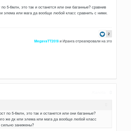
по 5-6млн, это так и останется или они баганные? сравнив
ли элема или мага да вообще любой класс сравнить с ними.
2
MegavaTT20!8
и
Иранга
отреагировали на это
Жалоба
ст по 5-6млн, это так и останется или они баганные?
ого же дк или элема или мага да вообще любой класс
ы сильно занижены?