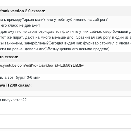
frank version 2.0
сказал:
ы к примеру?аркан маги? или у тебя зуб именно на саб рог?
 его класс не дамажит
к дамажут но не стоит отрицать тот факт что у них сейчас овер большой 
 тот же пират. дают на много меньше дпс Сравнивая саб рогу и один из 
ссы занижены, занерфлены?Сегодня видел как фуривар стримил с увова о
чески на ровне давали дпс))Возмущению его небыло предела)
ra
сказал:
ww.youtube.com/edit?o=U&video_id=Etb56YLhMlw
и, а вот бурст 3-6 млн.
vaTT20!8
сказал:
о получается??