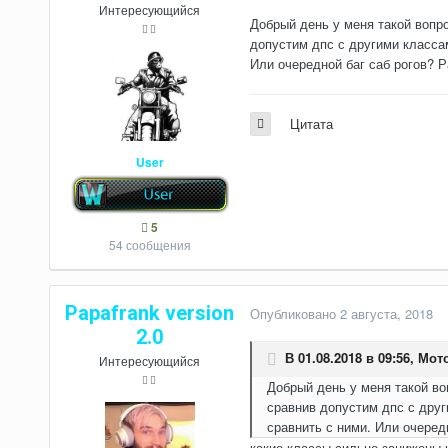
Интересующийся
Добрый день у меня такой вопро
допустим дпс с другими классам
Или очередной баг саб рогов? 
Цитата
User
5
54 сообщения
Papafrank version
Опубликовано
2 августа, 2018
2.0
В 01.08.2018 в 09:56,
Мот
Интересующийся
Добрый день у меня такой во
сравнив допустим дпс с друг
сравнить с ними. Или очеред
какие классы сильно занижены к