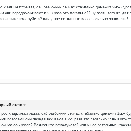
с к администрации, саб разбойник сейчас стабильно дамажит 2кк+ бурст 
и они передамаживают в 2-3 раза это легально?? ну взять того же дк и
Разьясните пожалуйста? или у нас остальные классы сильно занижены?
орный
сказал:
прос к администрации, саб разбойник сейчас стабильно дамажит 2кк+ бур
ими классами они передамаживают в 2-3 раза это легально?? ну взять т
ной баг саб рогов? Разьясните пожалуйста? или у нас остальные класс
 примеру?аркан маги? или у тебя зуб именно на саб рог?