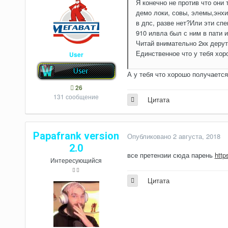
Я конечно не против что они 
демо локи, совы, элемы,энхи
в дпс, разве нет?Или эти сп
910 илвла был с ним в пати 
Читай внимательно 2кк дерут 
Единственное что у тебя хо
User
А у тебя что хорошо получается
26
131 сообщение
Цитата
Papafrank version
Опубликовано
2 августа, 2018
2.0
все претензии сюда парень
http
Интересующийся
Цитата