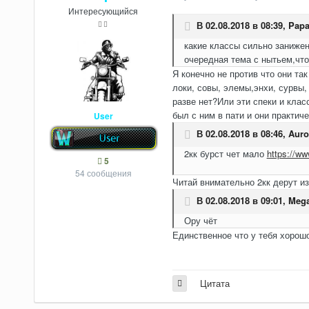
Интересующийся
В 02.08.2018 в 08:39,
Papa
какие классы сильно занижен
очередная тема с нытьем,что
Я конечно не против что они та
локи, совы, элемы,энхи, сурвы,
разве нет?Или эти спеки и кла
был с ним в пати и они практи
User
В 02.08.2018 в 08:46,
Auro
2кк бурст чет мало
https://w
5
54 сообщения
Читай внимательно 2кк дерут из
В 02.08.2018 в 09:01,
Mega
Ору чёт
Единственное что у тебя хорош
Цитата