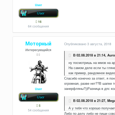
User
16
64 сообщения
Моторный
Опубликовано
3 августа, 2018
Интересующийся
В 02.08.2018 в 21:14,
Auro
ну посмотришь на ммов на арг
На самом деле если ты гляне
как пример, рандомное видео
Спасибо конечно за ответ, я по
огромная, разве нет??В шапке 
занерфляны?))Разница в дпс ко
User
В 02.08.2018 в 21:27,
Mega
5
А у тебя что хорошо получае
54 сообщения
Либо по делу либо не пиши совс