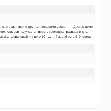
дпс. в сравнении с другими классами увова !!!! Дестро демо
этих классов получается просто громадная разница в дпс,
н фул доначеный и у него 101 арт, Так саб рога 910 илвла