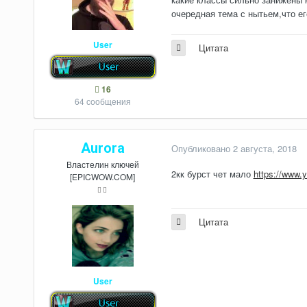
очередная тема с нытьем,что е
User
Цитата
16
64 сообщения
Aurora
Опубликовано
2 августа, 2018
Властелин ключей
2кк бурст чет мало
https://www
[EPICWOW.COM]
Цитата
User