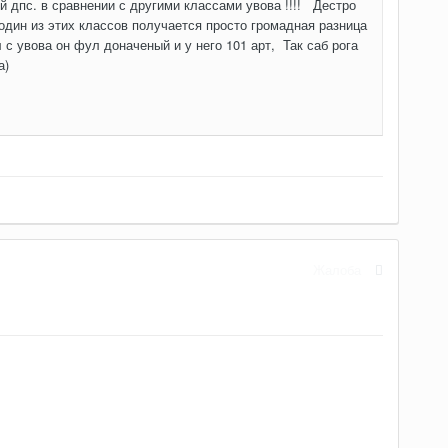
ой дпс. в сравнении с другими классами увова !!!! Дестро
один из этих классов получается просто громадная разница
с увова он фул доначеный и у него 101 арт, Так саб рога
а)
Жалоба