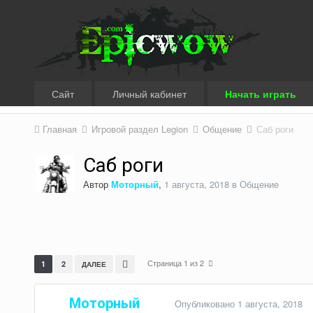
Сайт
Личный кабинет
Начать играть
Главная
Игровой раздел Legion
Общение
Саб роги
Саб роги
Автор
Моторный
,
1 августа, 2018
в
Общение
Страница 1 из 2
1
2
ДАЛЕЕ
Моторный
Опубликовано
1 августа, 2018