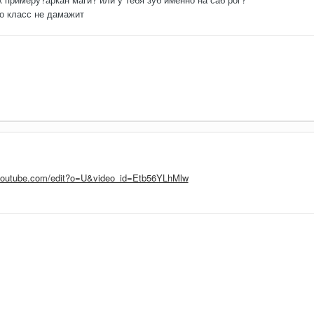
го класс не дамажит
.youtube.com/edit?o=U&video_id=Etb56YLhMlw