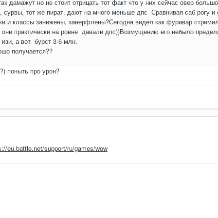
так дамажут но не стоит отрицать тот факт что у них сейчас овер больш
, сурвы, тот же пират. дают на много меньше дпс Сравнивая саб рогу и 
еки и классы занижены, занерфлены?Сегодня видел как фуривар стримил 
и они практически на ровне давали дпс))Возмущению его небыло предел
изи, а вот бурст 3-6 млн.
рошо получается??
?) поныть про урон?
s://eu.battle.net/support/ru/games/wow