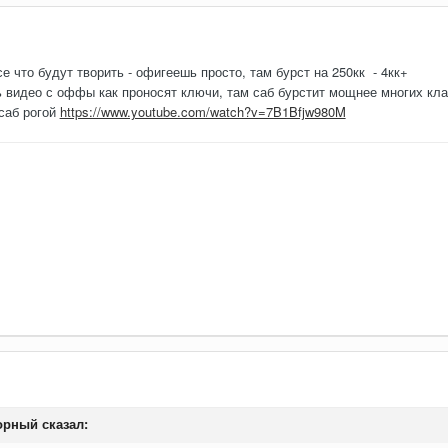
е что будут творить - офигеешь просто, там бурст на 250кк - 4кк+
 видео с оффы как проносят ключи, там саб бурстит мощнее многих кла
 саб рогой
https://www.youtube.com/watch?v=7B1Bfjw980M
орный
сказал: