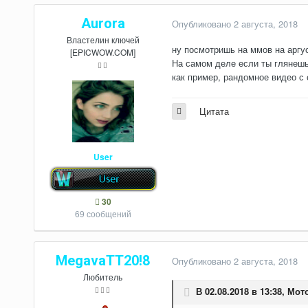
Aurora
Опубликовано
2 августа, 2018
Властелин ключей
ну посмотришь на ммов на аргус
[EPICWOW.COM]
На самом деле если ты глянешь
как пример, рандомное видео с
Цитата
User
30
69 сообщений
MegavaTT20!8
Опубликовано
2 августа, 2018
Любитель
В 02.08.2018 в 13:38,
Мот