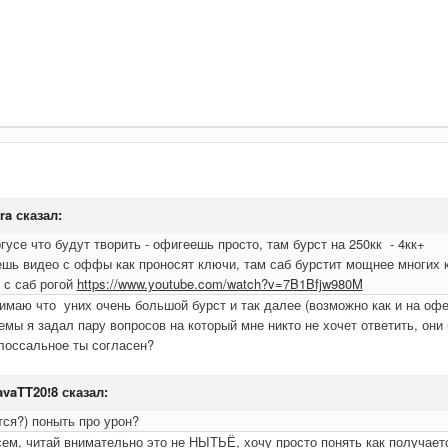
ra
сказал:
усе что будут творить - офигеешь просто, там бурст на 250кк - 4кк+
шь видео с оффы как проносят ключи, там саб бурстит мощнее многих к
 с саб рогой
https://www.youtube.com/watch?v=7B1Bfjw980M
нимаю что уних очень большой бурст и так далее (возможно как и на оф
темы я задал пару вопросов на который мне никто не хочет ответить, о
лоссальное ты согласен?
vaTT20!8
сказал:
тся?) поныть про урон?
ем, читай внимательно это не НЫТЬЁ, хочу просто понять как получаетс