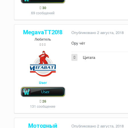
30
69 сообщений
MegavaTT20!8
Опубликовано
2 августа, 2018
Любитель
Ору чёт
Цитата
User
26
131 сообщение
Моторный
Опубликовано
2 августа, 2018