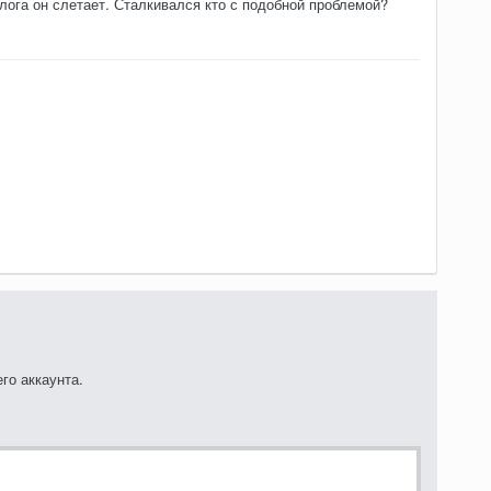
елога он слетает. Сталкивался кто с подобной проблемой?
го аккаунта.