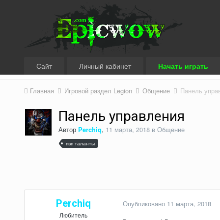
Сайт
Личный кабинет
Начать играть
Главная
Игровой раздел Legion
Общение
Панель упра
Панель управления
Автор
Perchiq
,
11 марта, 2018
в
Общение
пвп таланты
Perchiq
Опубликовано
11 марта, 2018
Любитель