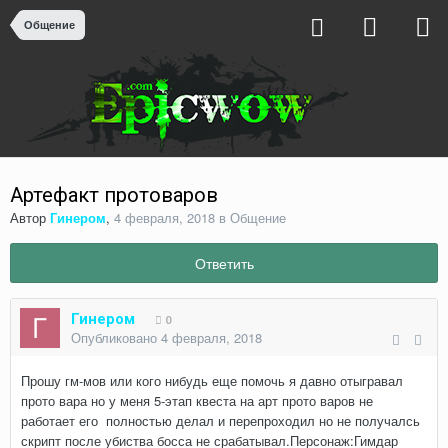
Общение
Артефакт протоваров
Автор
Гинером
,
4 февраля, 2018
в
Общение
Ответить
Гинером
0
Опубликовано
4 февраля, 2018
Прошу гм-мов или кого нибудь еще помочь я давно отыгравал
прото вара но у меня 5-этап квеста на арт прото варов не
работает его полностью делал и перепроходил но не получалсь
скрипт после убиства босса не срабатывал.Персонаж:Гимдар