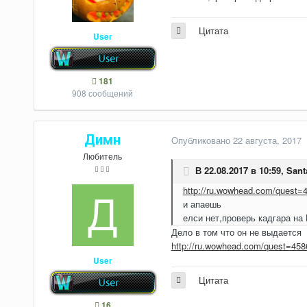
Цитата
User
181
908 сообщений
Димн
Опубликовано
22 августа, 2017
Любитель
В 22.08.2017 в 10:59,
Sant
http://ru.wowhead.com/quest=
и апаешь
елси нет,проверь кадгара на
Дело в том что он не выдается
http://ru.wowhead.com/quest=458
User
Цитата
16