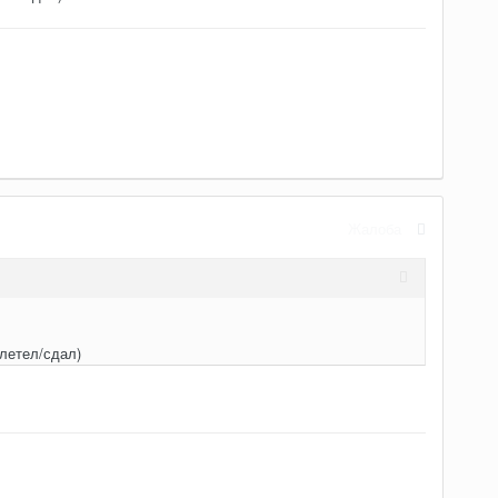
Жалоба
илетел/сдал)