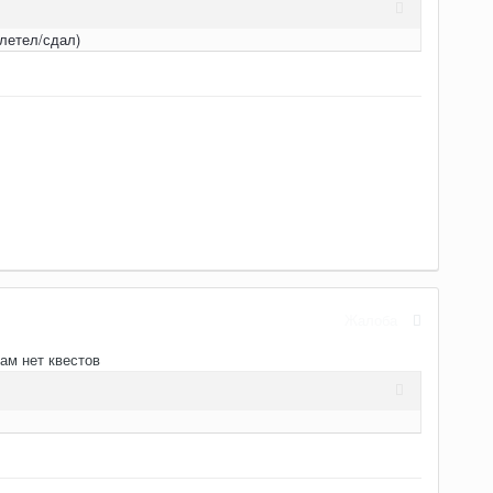
илетел/сдал)
Жалоба
там нет квестов