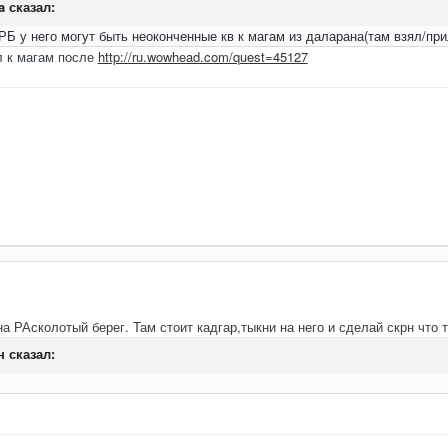
a
сказал:
 РБ у него могут быть неоконченные кв к магам из даларана(там взял/пр
л к магам после
http://ru.wowhead.com/quest=45127
на РАсколотый берег. Там стоит кадгар,тыкни на него и сделай скрн что 
н
сказал: