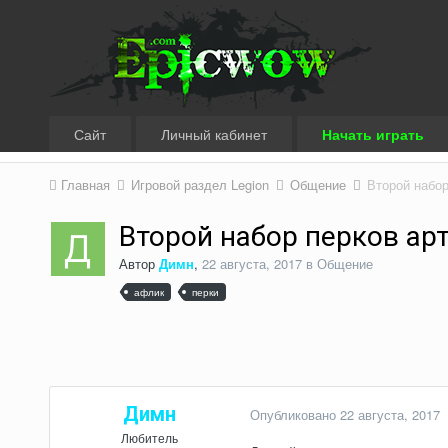
Сайт
Личный кабинет
Начать играть
Главная
Игровой раздел Legion
Общение
Второй набор
Второй набор перков ар
Автор
Димн
,
22 августа, 2017
в
Общение
афлик
перки
Димн
Опубликовано
22 августа, 2017
Любитель