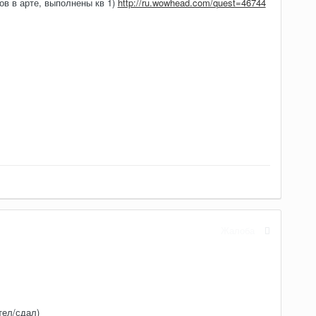
ов в арте, выполнены кв 1)
http://ru.wowhead.com/quest=46744
Жалоба
тел/сдал)