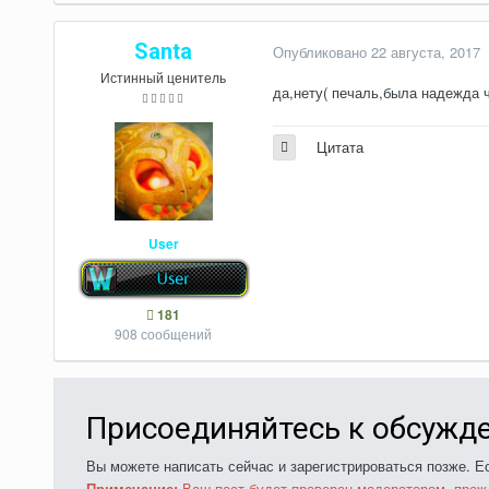
Santa
Опубликовано
22 августа, 2017
Истинный ценитель
да,нету( печаль,была надежда ч
Цитата
User
181
908 сообщений
Присоединяйтесь к обсужд
Вы можете написать сейчас и зарегистрироваться позже. Ес
Примечание:
Ваш пост будет проверен модератором, преж