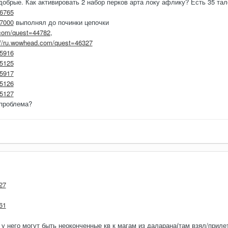
брые. Как активировать 2 набор перков арта локу афлику? Есть 35 тал
46765
47000
выполнял до починки цепочки
.com/quest=44782
,
://ru.wowhead.com/quest=46327
45916
45125
45917
45126
45127
 проблема?
27
61
 у него могут быть неоконченные кв к магам из даларана(там взял/приле