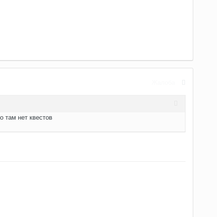
Жалоба
о там нет квестов