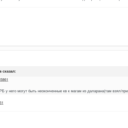
a
сказал:
45861
 РБ у него могут быть неоконченные кв к магам из даларана(там взял/пр
61