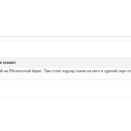
a
сказал:
й на РАсколотый берег. Там стоит кадгар,тыкни на него и сделай скрн чт