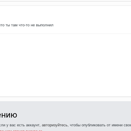
то ты там что-то не выполнил
ению
ли у вас есть аккаунт,
авторизуйтесь
, чтобы опубликовать от имени свое
де чем станет видимым.