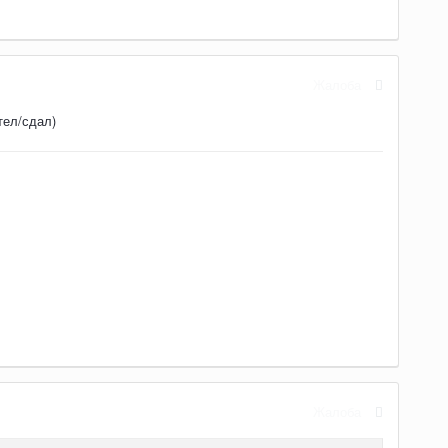
Жалоба
тел/сдал)
Жалоба