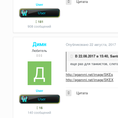
Цитата
User
181
908 сообщений
Димн
Опубликовано
22 августа, 2017
Любитель
В 22.08.2017 в 15:40,
Sant
еще раз для танкистов, слета
http://egammi.net/image/SKEs
http://egammi.net/image/SKEX
User
Цитата
16
140 сообщений