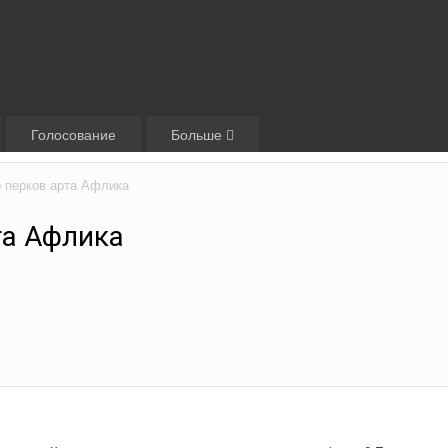
Голосование
Больше
 перков арта Афлика
та Афлика