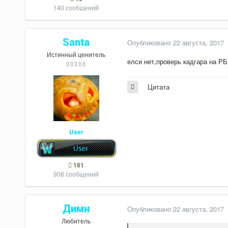
140 сообщений
Santa
Опубликовано
22 августа, 2017
Истинный ценитель
елси нет,проверь кадгара на РБ
Цитата
User
181
908 сообщений
Димн
Опубликовано
22 августа, 2017
Любитель