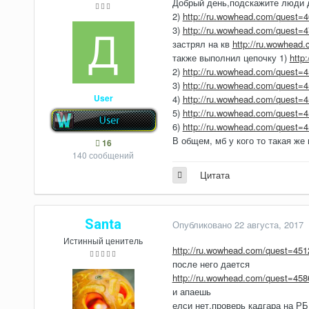
Добрый день,подскажите люди до
2)
http://ru.wowhead.com/quest=
3)
http://ru.wowhead.com/quest=
застрял на кв
http://ru.wowhead
также выполнил цепочку 1)
http
2)
http://ru.wowhead.com/quest=
3)
http://ru.wowhead.com/quest=
User
4)
http://ru.wowhead.com/quest=
5)
http://ru.wowhead.com/quest=
6)
http://ru.wowhead.com/quest=
В общем, мб у кого то такая же
16
140 сообщений
Цитата
Santa
Опубликовано
22 августа, 2017
Истинный ценитель
http://ru.wowhead.com/quest=451
после него дается
http://ru.wowhead.com/quest=458
и апаешь
елси нет,проверь кадгара на РБ