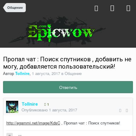
Общение
Пропал чат : Поиск спутников , добавить не
могу, добавляется пользовательский!
Автор
Tollnire
,
1 августа, 2017
в
Общение
Ответить
Tollnire
1
Опубликовано
1 августа, 2017
http://egammi.net/image/KdsC
, Пропал чат : Поиск спутников!