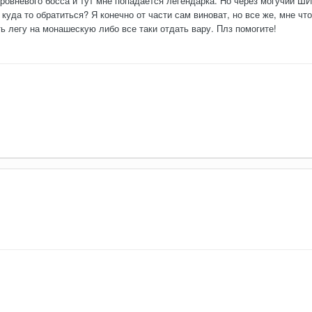
уровневого босса и тут мне попадается легендарка. Но через могучий Ш
куда то обратиться? Я конечно от части сам виноват, но все же, мне что
 легу на монашескую либо все таки отдать вару. Плз помогите!