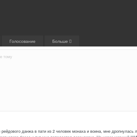
Голосование
Больше
е тому
 рейдового данжа в пати из 2 человек монаха и воина, мне дропнулась 