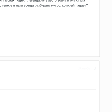
ИФТ монах поднял легендарку вместо воина и она стала
, теперь в пати всегда разбирать мусор, который падает?
Жалоба