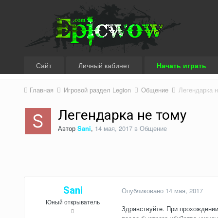
Сайт
Личный кабинет
Начать играть
Главная
Игровой раздел Legion
Общение
Легендарка н
Легендарка не тому
Автор
Sani
,
14 мая, 2017
в
Общение
Sani
Опубликовано
14 мая, 2017
Юный открыватель
Здравствуйте. При прохождении