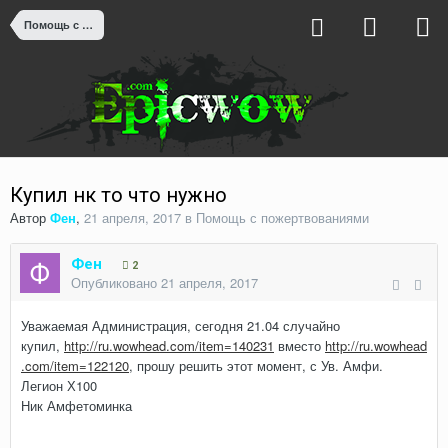
Помощь с пожертвованиями
Купил нк то что нужно
Автор
Фен
,
21 апреля, 2017
в
Помощь с пожертвованиями
Фен
2
Опубликовано
21 апреля, 2017
Уважаемая Администрация, сегодня 21.04 случайно
купил,
http://ru.wowhead.com/item=140231
вместо
http://ru.wowhead
.com/item=122120
, прошу решить этот момент, с Ув. Амфи.
Легион Х100
Ник Амфетоминка