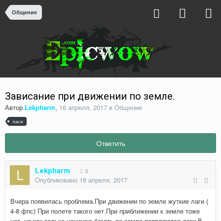
Общение
Зависание при движении по земле.
Автор
Lekpharm
,
16 апреля, 2017
в
Общение
лаги
Ответить
Lekpharm
0
Опубликовано
16 апреля, 2017
Вчера появилась проблема.При движении по земле жуткие лаги (
4-8 фпс) При полете такого нет.При приближении к земле тоже
нет, но как только начинаю бегать по земле появляются лаги.В