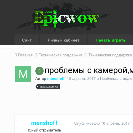
Сайт
Личный кабинет
Начать играть
Главная
Техническая поддержка
Техническая поддержка
проблемы с камерой
Автор
menshoff
,
10 апреля, 2017
в
Проблемы с подк
мышькамера
menshoff
Опубликовано
10 апреля, 2017
Юный открыватель