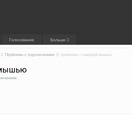
Голосование
Больше
Проблемы с подключением
проблемы с камерой,мышью
,мышью
лючением