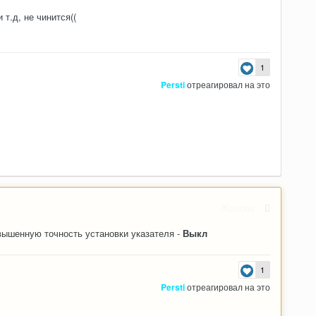
т.д, не чинится((
1
Persti
отреагировал на это
Жалоба
вышенную точность установки указателя -
Выкл
1
Persti
отреагировал на это