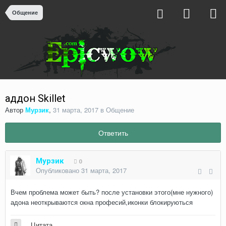
Общение
аддон Skillet
Автор
Мурзик
,
31 марта, 2017
в
Общение
Ответить
Мурзик
0
Опубликовано
31 марта, 2017
Вчем проблема может быть? после установки этого(мне нужного)
адона неоткрываются окна професий,иконки блокируються
Цитата