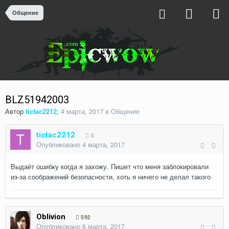
Общение
BLZ51942003
Автор
tictac2212
,
4 марта, 2017
в
Общение
tictac2212
0
Опубликовано
4 марта, 2017
Выдаёт ошибку когда я захожу. Пишет что меня заблокировали
из-за соображений безопасности, хоть я ничего не делал такого
Oblivion
592
Опубликовано
6 марта, 2017