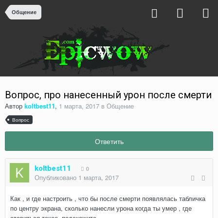
Общение
Вопрос, про нанесенный урон после смерти
Автор
koltbest11
,
1 марта, 2017
в
Общение
Вопрос
Ответить
koltbest11
0
Опубликовано
1 марта, 2017
Как , и где настроить , что бы после смерти появлялась табличка
по центру экрана, сколько нанесли урона когда ты умер , где
ставиться такое, подскажите.