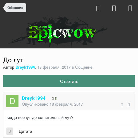
Общение
До лут
Автор
Dreyk1994
,
18 февраля, 2017
в
Общение
Ответить
Dreyk1994
5
Опубликовано
18 февраля, 2017
Когда вернут дополнительный лут?
Цитата