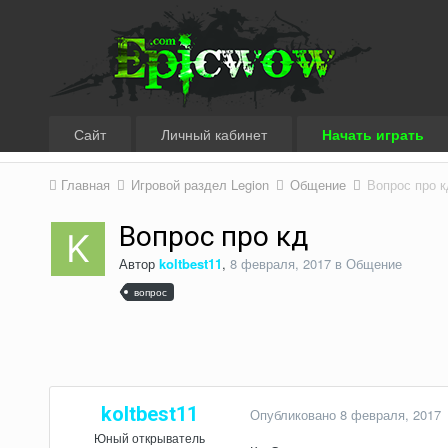
Сайт
Личный кабинет
Начать играть
Главная
Игровой раздел Legion
Общение
Вопрос про к
Вопрос про кд
Автор
koltbest11
,
8 февраля, 2017
в
Общение
вопрос
koltbest11
Опубликовано
8 февраля, 2017
Юный открыватель