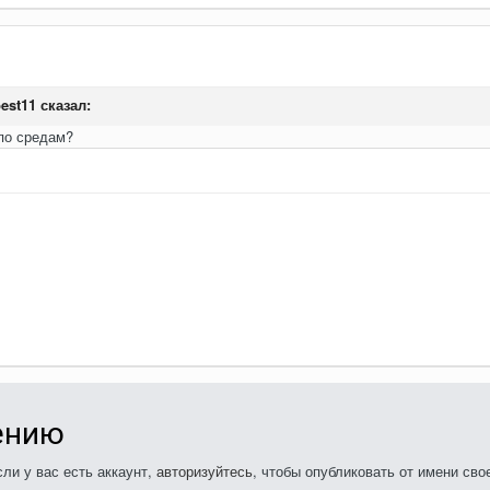
best11
сказал:
 по средам?
ению
ли у вас есть аккаунт,
авторизуйтесь
, чтобы опубликовать от имени свое