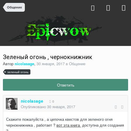
Общение
Зеленый огонь , чернокнижник
Автор
nicolasage
,
30 января, 2017
в
Общение
зеленый огонь
Ответить
nicolasage
0
Опубликовано
30 января, 2017
Скажите пожалуйста , а цепочка квестов для зеленого огня
чернокнижника , работает ?
вот эта книга
доступна для создания
?