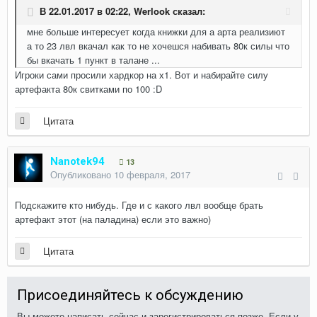
В 22.01.2017 в 02:22,
Werlook
сказал:
мне больше интересует когда книжки для а арта реализиют
а то 23 лвл вкачал как то не хочешся набивать 80к силы что
бы вкачать 1 пункт в талане ...
Игроки сами просили хардкор на х1. Вот и набирайте силу
артефакта 80к свитками по 100 :D
Цитата
Nanotek94
13
Опубликовано
10 февраля, 2017
Подскажите кто нибудь. Где и с какого лвл вообще брать
артефакт этот (на паладина) если это важно)
Цитата
Присоединяйтесь к обсуждению
Вы можете написать сейчас и зарегистрироваться позже. Если у