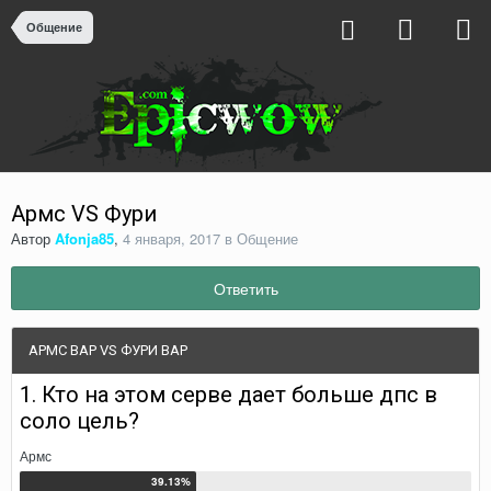
Общение
Армс VS Фури
Автор
Afonja85
,
4 января, 2017
в
Общение
Ответить
АРМС ВАР VS ФУРИ ВАР
1. Кто на этом серве дает больше дпс в
соло цель?
Армс