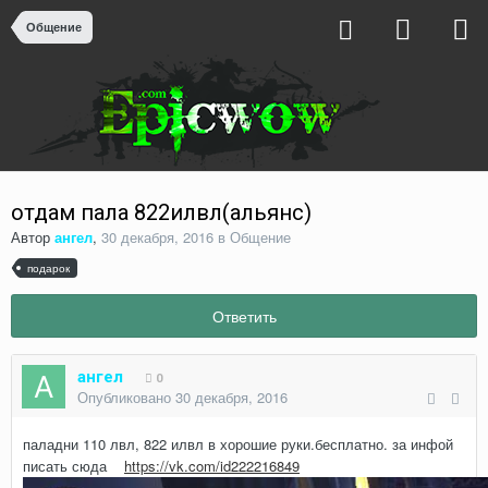
Общение
отдам пала 822илвл(альянс)
Автор
ангел
,
30 декабря, 2016
в
Общение
подарок
Ответить
ангел
0
Опубликовано
30 декабря, 2016
паладни 110 лвл, 822 илвл в хорошие руки.бесплатно. за инфой
писать сюда
https://vk.com/id222216849