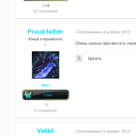
14
22 сообщения
Proud father
Опубликовано
4 ноября, 2015
Юный открыватель
Очень сильно бросается в глаза
Цитата
User
0
6 сообщений
Velikii
Опубликовано
6 ноября, 2015