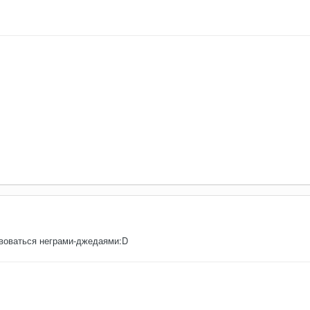
воваться неграми-джедаями:D