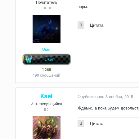
Почитатель
норм.
Цитата
User
265
490 сообщений
Kael
Опубликовано
8 ноября, 2015
Интересующийся
Ждём-с, а пока будем довольст
Цитата