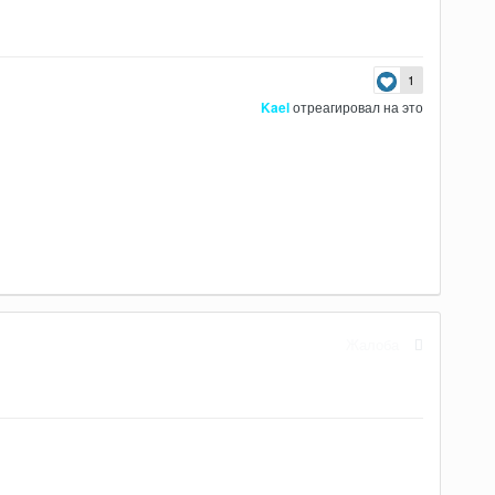
1
Kael
отреагировал на это
Жалоба