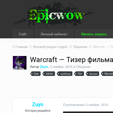
Сайт
Личный кабинет
Начать играть
Главная
Игровой раздел Legion
Общение
Warcraft — Т
Warcraft — Тизер фильма
Автор
Zuyn
,
3 ноября, 2015
в
Общение
Epic
Admin
трейлер
Film
Фильм
Warcraf
Zuyn
Опубликовано
3 ноября, 2015
Интересующийся