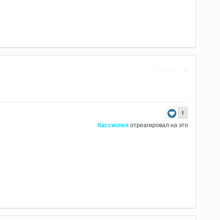
Жалоба
1
Кассиопея
отреагировал на это