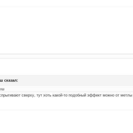
еш
сказал:
душ
спрыгивают сверху, тут хоть какой-то подобный эффект можно от метлы