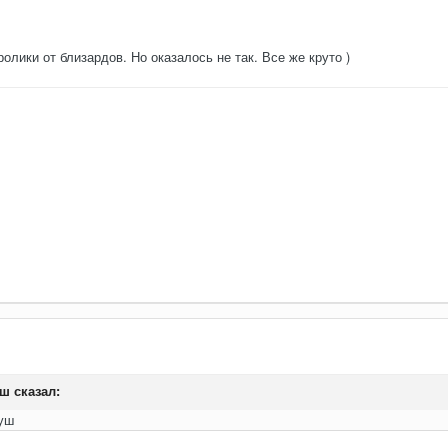
олики от близардов. Но оказалось не так. Все же круто )
еш
сказал:
душ