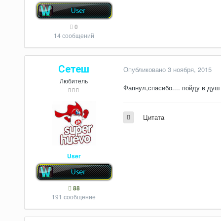
0
14 сообщений
Сетеш
Опубликовано
3 ноября, 2015
Любитель
Фапнул,спасибо.... пойду в душ
Цитата
User
88
191 сообщение