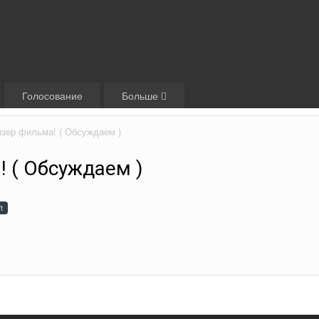
Голосование
Больше
изер фильма! ( Обсуждаем )
! ( Обсуждаем )
t