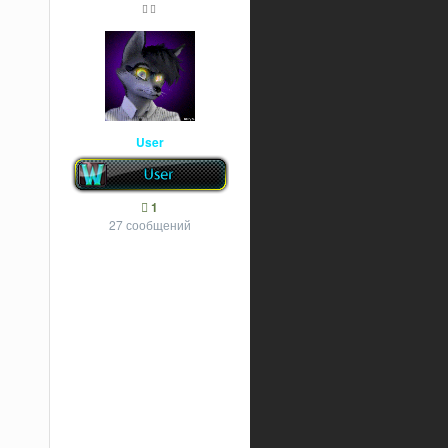
User
1
27 сообщений