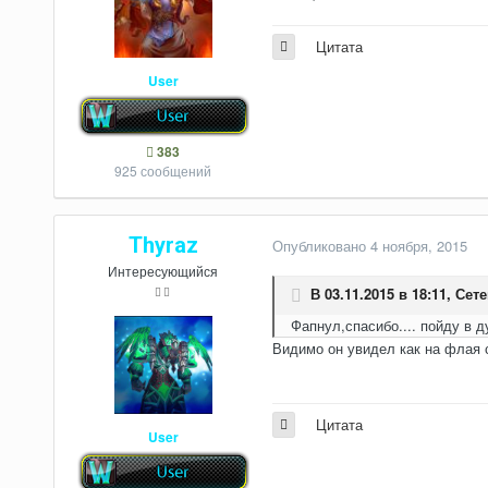
Цитата
User
383
925 сообщений
Thyraz
Опубликовано
4 ноября, 2015
Интересующийся
В 03.11.2015 в 18:11,
Сет
Фапнул,спасибо.... пойду в 
Видимо он увидел как на флая 
Цитата
User