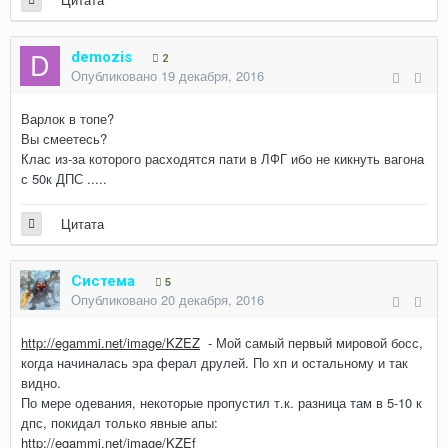
demozis
2
Опубликовано
19 декабря, 2016
Варлок в топе?
Вы смеетесь?
Клас из-за которого расходятся пати в ЛФГ ибо не кикнуть вагона
с 50к ДПС .....
Цитата
Система
5
Опубликовано
20 декабря, 2016
http://egammi.net/image/KZEZ
- Мой самый первый мировой босс,
когда начиналась эра ферал друлей. По хп и остальному и так
видно.
По мере одевания, некоторые пропустил т.к. разница там в 5-10 к
дпс, покидал только явные апы:
http://egammi.net/image/KZEf