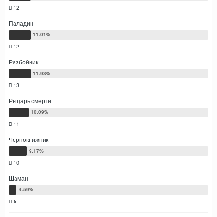
12
Паладин
12
Разбойник
13
Рыцарь смерти
11
Чернокнижник
10
Шаман
5