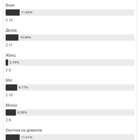
Воин
13
Друид
11
Жрец
3
Маг
10
Монах
9
Охотник на демонов