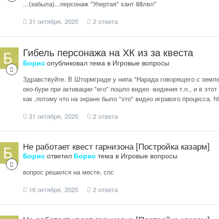
...(забыла)...персонаж "Упертая" хант 88лвл*
31 октября, 2025
2 ответа
Гибель персонажа на ХК из за квеста
Борис
опубликовал тема в
Игровые вопросы
Здравствуйте. В Штормграде у нипа "Нарада говорящего с землей
око-бури при активации "его" пошло видео -видиния т.п., и в эт
как ,потому что на экране было "это" видео игравого процесса. ht
31 октября, 2025
2 ответа
Не работает квест гарнизона [Постройка казарм]
Борис
ответил
Борис
тема в
Игровые вопросы
вопрос решился на месте, спс
16 октября, 2025
2 ответа