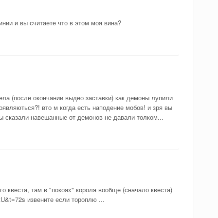
инии и вы считаете что в этом моя вина?
дела (после окончании выдео заставки) как демоны лупили
оявляються?! вто м когда есть наподение мобов! и зря вы
ы сказали навешанные от демонов не давали толком...
 квеста, там в "покоях" короля вообще (сначало квеста)
U&t=72s извените если тороплю ...