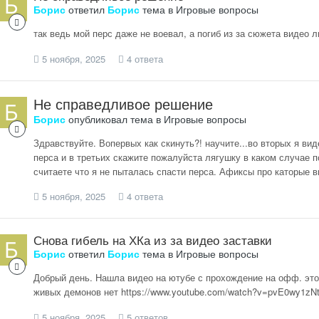
Борис
ответил
Борис
тема в
Игровые вопросы
так ведь мой перс даже не воевал, а погиб из за сюжета видео л
5 ноября, 2025
4 ответа
Не справедливое решение
Борис
опубликовал тема в
Игровые вопросы
Здравствуйте. Вопервых как скинуть?! научите...во вторых я ви
перса и в третьих скажите пожалуйста лягушку в каком случае п
считаете что я не пыталась спасти перса. Афиксы про каторые в
5 ноября, 2025
4 ответа
Снова гибель на ХКа из за видео заставки
Борис
ответил
Борис
тема в
Игровые вопросы
Добрый день. Нашла видео на ютубе с прохождение на офф. этого
живых демонов нет https://www.youtube.com/watch?v=pvE0wy1zNt
5 ноября, 2025
5 ответов