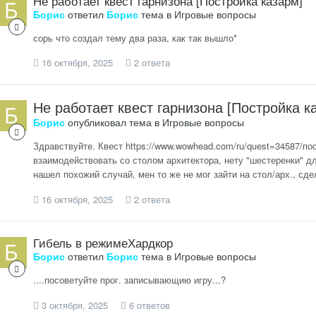
Не работает квест гарнизона [Постройка казарм]
Борис
ответил
Борис
тема в
Игровые вопросы
сорь что создал тему два раза, как так вышло*
16 октября, 2025
2 ответа
Не работает квест гарнизона [Постройка к
Борис
опубликовал тема в
Игровые вопросы
Здравствуйте. Квест https://www.wowhead.com/ru/quest=34587/по
взаимодействовать со столом архитектора, нету "шестеренки" для
нашел похожий случай, мен то же не мог зайти на стол/арх., сдел
16 октября, 2025
2 ответа
Гибель в режимеХардкор
Борис
ответил
Борис
тема в
Игровые вопросы
....посоветуйте прог. записывающию игру...?
3 октября, 2025
6 ответов