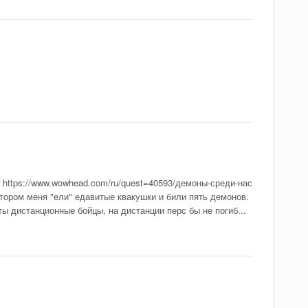
 https://www.wowhead.com/ru/quest=40593/демоны-среди-нас
тором меня "ели" едавитые квакушки и били пять демонов.
ты дистанционные бойцы, на дистанции перс бы не погиб...