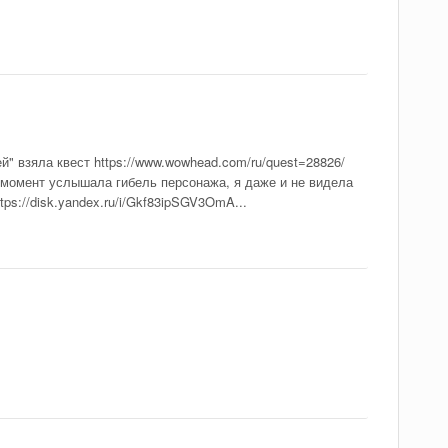
" взяла квест https://www.wowhead.com/ru/quest=28826/
от момент услышала гибель персонажа, я даже и не видела
tps://disk.yandex.ru/i/Gkf83ipSGV3OmA...