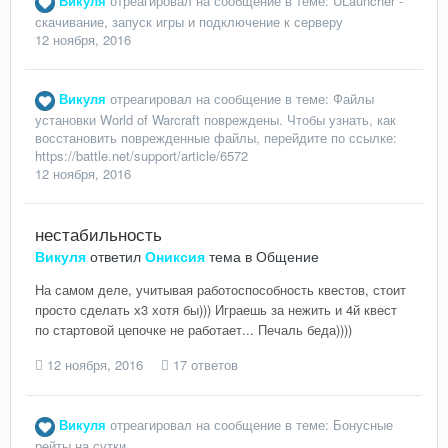
Викуля
отреагировал на сообщение в теме:
ULauncher -
скачивание, запуск игры и подключение к серверу
12 ноября, 2016
Викуля
отреагировал на сообщение в теме:
Файлы
установки World of Warcraft повреждены. Чтобы узнать, как
восстановить поврежденные файлы, перейдите по ссылке:
https://battle.net/support/article/6572
12 ноября, 2016
нестабильность
Викуля
ответил
Ониксия
тема в
Общение
На самом деле, учитывая работоспособность квестов, стоит
просто сделать х3 хотя бы))) Играешь за нежить и 4й квест
по стартовой цепочке не работает... Печаль беда))))
12 ноября, 2016
17 ответов
Викуля
отреагировал на сообщение в теме:
Бонусные
рейты на сутки