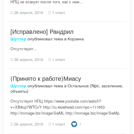
НПЦ не атакует после того, как с ним...
28 апреля, 2018
1 ответ
[Исправлено] Рандрил
Шуттер
опубликовал тема в
Корзина
Отсутствует...
28 апреля, 2018
1 ответ
(Принято к работе)Миасу
Шуттер
опубликовал тема в
Остальное (Npc, заселение,
объекты)
Отсутствует НПЦ https://www.youtube.com/watch?
v=XB8cp7WTCvY http://ru.wowhead.com/npc=111653
http://immage.biz/image/SwML http://immage.biz/image/SwMp
28 апреля, 2018
1 ответ
1