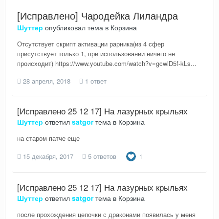
[Исправлено] Чародейка Лиландра
Шуттер
опубликовал тема в
Корзина
Отсутствует скрипт активации рарника(из 4 сфер
присутствует только 1, при использовании ничего не
происходит) https://www.youtube.com/watch?v=gcwlD5f-kLs...
28 апреля, 2018
1 ответ
[Исправлено 25 12 17] На лазурных крыльях
Шуттер
ответил
satgor
тема в
Корзина
на старом патче еще
15 декабря, 2017
5 ответов
1
[Исправлено 25 12 17] На лазурных крыльях
Шуттер
ответил
satgor
тема в
Корзина
после прохождения цепочки с драконами появилась у меня