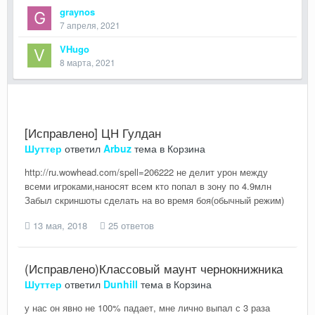
graynos
7 апреля, 2021
VHugo
8 марта, 2021
[Исправлено] ЦН Гулдан
Шуттер
ответил
Arbuz
тема в
Корзина
http://ru.wowhead.com/spell=206222 не делит урон между
всеми игроками,наносят всем кто попал в зону по 4.9млн
Забыл скриншоты сделать на во время боя(обычный режим)
13 мая, 2018
25 ответов
(Исправлено)Классовый маунт чернокнижника
Шуттер
ответил
Dunhill
тема в
Корзина
у нас он явно не 100% падает, мне лично выпал с 3 раза