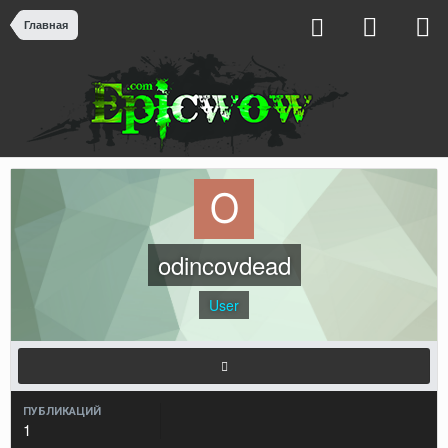
Главная
odincovdead
User
ПУБЛИКАЦИЙ
1