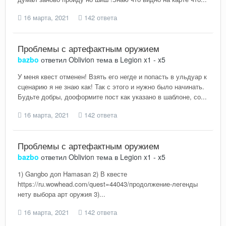
16 марта, 2021
142 ответа
Проблемы с артефактным оружием
bazbo
ответил
Oblivion
тема в
Legion x1 - x5
У меня квест отменен! Взять его негде и попасть в ульдуар к
сценарию я не знаю как! Так с этого и нужно было начинать.
Будьте добры, дооформите пост как указано в шаблоне, со...
16 марта, 2021
142 ответа
Проблемы с артефактным оружием
bazbo
ответил
Oblivion
тема в
Legion x1 - x5
1) Gangbo доп Hamasan 2) В квесте
https://ru.wowhead.com/quest=44043/продолжение-легенды
нету выбора арт оружия 3)...
16 марта, 2021
142 ответа