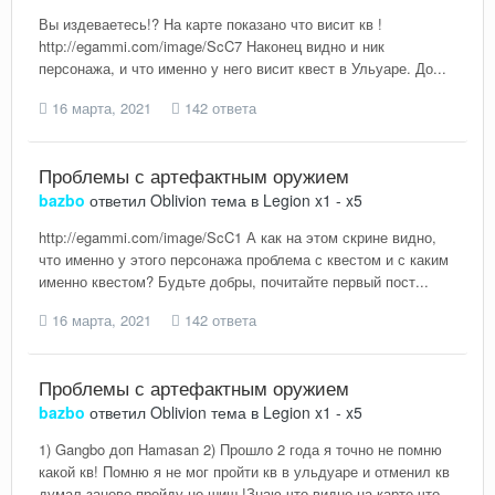
Вы издеваетесь!? На карте показано что висит кв !
http://egammi.com/image/ScC7 Наконец видно и ник
персонажа, и что именно у него висит квест в Ульуаре. До...
16 марта, 2021
142 ответа
Проблемы с артефактным оружием
bazbo
ответил
Oblivion
тема в
Legion x1 - x5
http://egammi.com/image/ScC1 А как на этом скрине видно,
что именно у этого персонажа проблема с квестом и с каким
именно квестом? Будьте добры, почитайте первый пост...
16 марта, 2021
142 ответа
Проблемы с артефактным оружием
bazbo
ответил
Oblivion
тема в
Legion x1 - x5
1) Gangbo доп Hamasan 2) Прошло 2 года я точно не помню
какой кв! Помню я не мог пройти кв в ульдуаре и отменил кв
думал заново пройду но шиш !Знаю что видно на карте что...