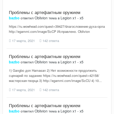
Проблемы с артефактным оружием
bazbo
ответил
Oblivion
тема в
Legion x1 - x5
https://ru.wowhead.com/quest=39427/благословение-духа-орла
http://egammi.com/image/ScCP Исправлено. Oblivion
17 марта, 2021
142 ответа
Проблемы с артефактным оружием
bazbo
ответил
Oblivion
тема в
Legion x1 - x5
1) Gangbo доп Hamasan 2) Нет возможности продолжить
сценарий по заданию https://ru.wowhead.com/quest=42158/
мастерская-творца 3) http://egammi.com/image/ScCU 4) 10...
17 марта, 2021
142 ответа
Проблемы с артефактным оружием
bazbo
ответил
Oblivion
тема в
Legion x1 - x5