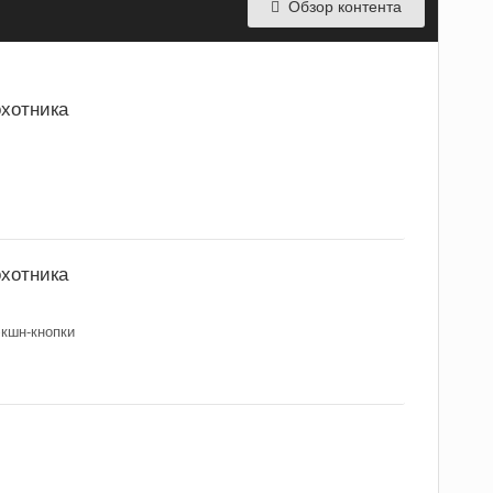
Обзор контента
охотника
охотника
экшн-кнопки