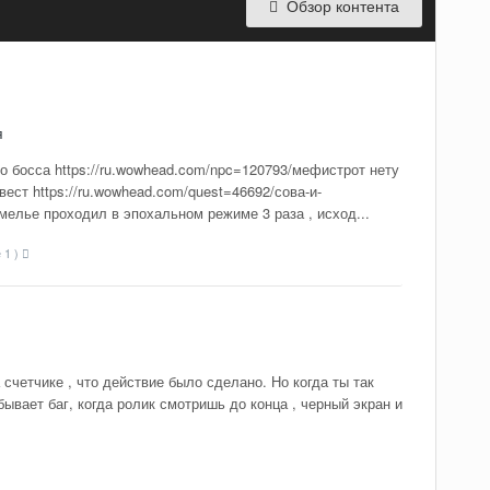
Обзор контента
я
 босса https://ru.wowhead.com/npc=120793/мефистрот нету
вест https://ru.wowhead.com/quest=46692/сова-и-
емелье проходил в эпохальном режиме 3 раза , исход...
 1 )
счетчике , что действие было сделано. Но когда ты так
ывает баг, когда ролик смотришь до конца , черный экран и