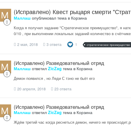
(Исправлено) Квест рыцаря смерти "Стра
Маллаш
опубликовал тема в
Корзина
Когда я получил задание "Стратегическое преимущество", я натк
0/10 , при выполнении локальных заданий количество в счётчике
2 мая, 2018
3 ответа
1
стратегическое преимущество
(Исправлено) Разведовательный отряд
Маллаш
ответил
ZicZag
тема в
Корзина
Демон появился , но Леди С тэно не бьёт его
20 апреля, 2018
23 ответа
(Исправлено) Разведовательный отряд
Маллаш
ответил
ZicZag
тема в
Корзина
Ждём третий час когда реснеться демон, ничего не происходит,р