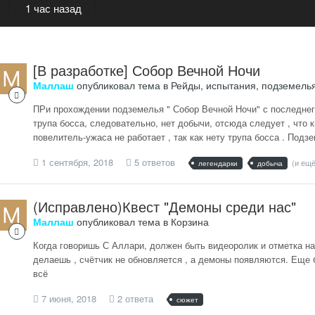
1 час назад
[В разработке] Собор Вечной Ночи
Маллаш
опубликовал тема в
Рейды, испытания, подземель
ПРи прохождении подземелья " Собор Вечной Ночи" с последнего
трупа босса, следовательно, нет добычи, отсюда следует , что к
повелитель-ужаса не работает , так как нету трупа босса . Подз
1 сентября, 2018
5 ответов
(и ещё
легендарки
добыча
(Исправлено)Квест "Демоны среди нас"
Маллаш
опубликовал тема в
Корзина
Когда говоришь С Аллари, должен быть видеоролик и отметка на 
делаешь , счётчик не обновляется , а демоны появляются. Еще б
всё
7 июня, 2018
2 ответа
сюжет