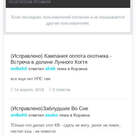
ПОСЕТИТЕЛИ ПРОФИЛЯ
Блок последних пользователей отключён и не показывается
другим пользователям.
(Исправлено) Кампания оплота охотника -
Встреча в долине Лунного Когтя
snikehit
ответил
shsh
тема в
Корзина
все еще нет НПС там
14 апреля, 2018
5 ответов
(Исправлено)Заблудшие Во Сне
snikehit
ответил
asuko
тема в
Корзина
ТОлько что делал этот КВ - сдать не могу, релог не помог,
чистил кэш - не помогло