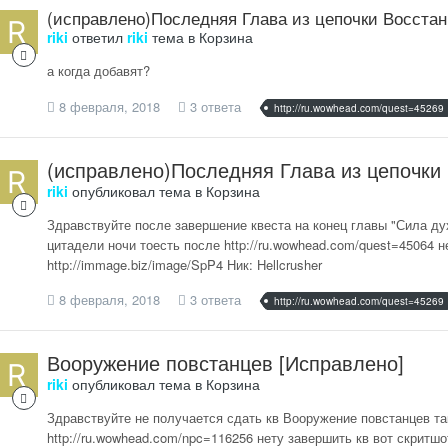
(исправлено)Последняя Глава из цепочки Восстан
riki
ответил
riki
тема в
Корзина
а когда добавят?
8 февраля, 2018
3 ответа
http://ru.wowhead.com/quest=45269
(исправлено)Последняя Глава из цепочки
riki
опубликовал тема в
Корзина
Здравствуйте после завершение квеста на конец главы "Сила ду
цитадели ночи тоесть после http://ru.wowhead.com/quest=45064 н
http://immage.biz/image/SpP4 Ник: Hellcrusher
8 февраля, 2018
3 ответа
http://ru.wowhead.com/quest=45269
Вооружение повстанцев [Исправлено]
riki
опубликовал тема в
Корзина
Здравствуйте не получается сдать кв Вооружение повстанцев та
http://ru.wowhead.com/npc=116256 нету завершить кв вот скритшот