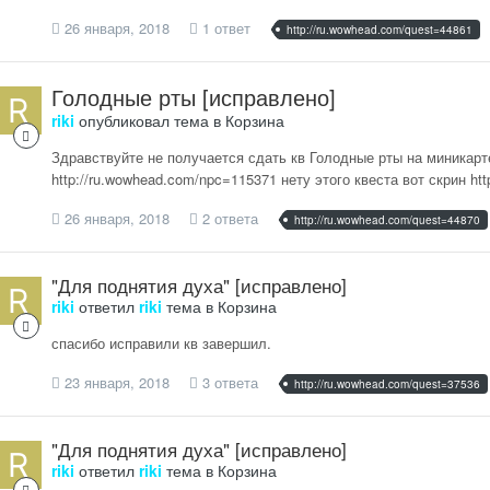
26 января, 2018
1 ответ
http://ru.wowhead.com/quest=44861
Голодные рты [исправлено]
riki
опубликовал тема в
Корзина
Здравствуйте не получается сдать кв Голодные рты на миникарте
http://ru.wowhead.com/npc=115371 нету этого квеста вот скрин htt
26 января, 2018
2 ответа
http://ru.wowhead.com/quest=44870
"Для поднятия духа" [исправлено]
riki
ответил
riki
тема в
Корзина
спасибо исправили кв завершил.
23 января, 2018
3 ответа
http://ru.wowhead.com/quest=37536
"Для поднятия духа" [исправлено]
riki
ответил
riki
тема в
Корзина