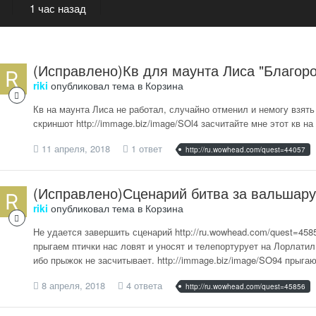
1 час назад
(Исправлено)Кв для маунта Лиса "Благоро
riki
опубликовал тема в
Корзина
Кв на маунта Лиса не работал, случайно отменил и немогу взять 
скриншот http://immage.biz/image/SOl4 засчитайте мне этот кв на
11 апреля, 2018
1 ответ
http://ru.wowhead.com/quest=44057
(Исправлено)Сценарий битва за вальшару
riki
опубликовал тема в
Корзина
Не удается завершить сценарий http://ru.wowhead.com/quest=4585
прыгаем птички нас ловят и уносят и телепортурует на Лорлатил
ибо прыжок не засчитывает. http://immage.biz/image/SO94 прыгаю 
8 апреля, 2018
4 ответа
http://ru.wowhead.com/quest=45856