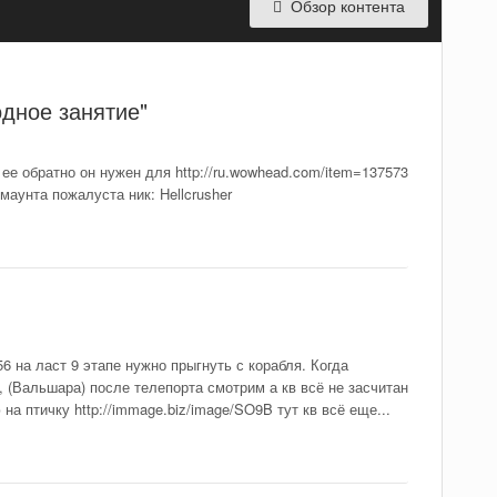
Обзор контента
дное занятие"
ее обратно он нужен для http://ru.wowhead.com/item=137573
 маунта пожалуста ник: Hellcrusher
6 на ласт 9 этапе нужно прыгнуть с корабля. Когда
, (Вальшара) после телепорта смотрим а кв всё не засчитан
на птичку http://immage.biz/image/SO9B тут кв всё еще...