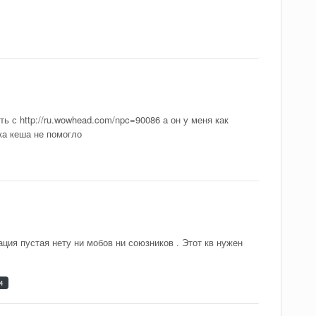
ь с http://ru.wowhead.com/npc=90086 а он у меня как
ка кеша не помогло
ация пустая нету ни мобов ни союзников . Этот кв нужен
4