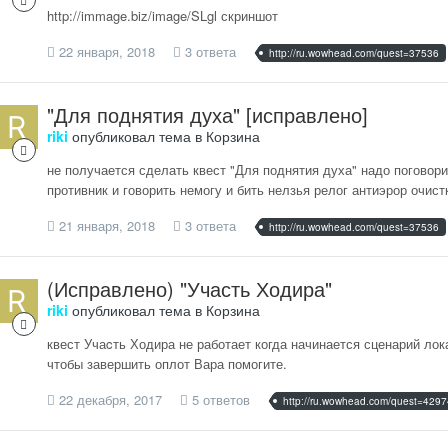
http://immage.biz/image/SLgl скриншот
22 января, 2018
3 ответа
http://ru.wowhead.com/quest=37536
"Для поднятия духа" [исправлено]
riki
опубликовал тема в
Корзина
не получается сделать квест "Для поднятия духа" надо поговорит
противник и говорить немогу и бить нелзья релог антиэрор очист
21 января, 2018
3 ответа
http://ru.wowhead.com/quest=37536
(Исправлено) "Участь Ходира"
riki
опубликовал тема в
Корзина
квест Учаcть Ходира не работает когда начинается сценарий лок
чтобы завершить оплот Вара помогите.
22 декабря, 2017
5 ответов
http://ru.wowhead.com/quest=4297