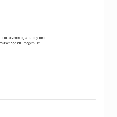
 показывает сдать но у нип
p://immage.biz/image/SLkr