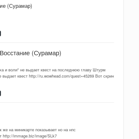
ие (Сурамар)
 Восстание (Сурамар)
ха и воли" не выдает квест на последнюю главу Штурм
е выдает квест http://ru.wowhead.com/quest=45269 Вот скрин
к же на миникарте показывает но на нпс
 http://immage.biz/image/SLk7