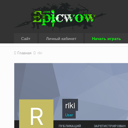
Сайт
Личный кабинет
Начать играть
Главная
riki
riki
User
ПУБЛИКАЦИЙ
ЗАРЕГИСТРИРОВАН