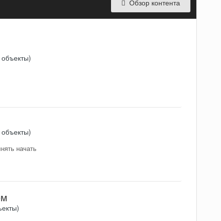
Обзор контента
 объекты)
 объекты)
лнять начать
ем
ъекты)