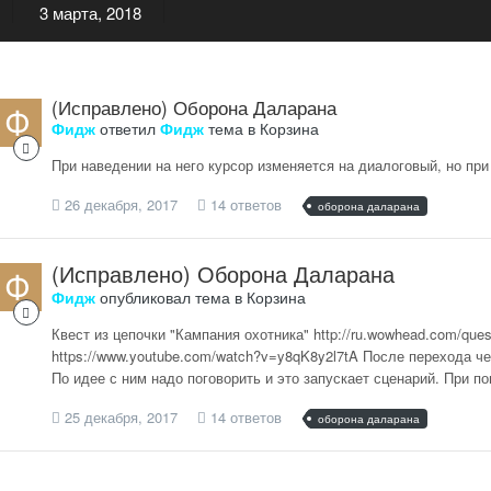
3 марта, 2018
(Исправлено) Оборона Даларана
Фидж
ответил
Фидж
тема в
Корзина
При наведении на него курсор изменяется на диалоговый, но при
26 декабря, 2017
14 ответов
оборона даларана
(Исправлено) Оборона Даларана
Фидж
опубликовал тема в
Корзина
Квест из цепочки "Кампания охотника" http://ru.wowhead.com/qu
https://www.youtube.com/watch?v=y8qK8y2l7tA После перехода че
По идее с ним надо поговорить и это запускает сценарий. При по
25 декабря, 2017
14 ответов
оборона даларана